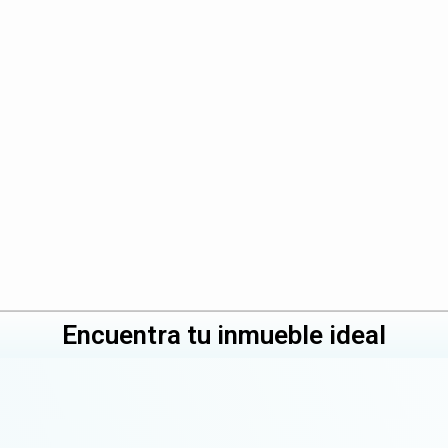
Encuentra tu inmueble ideal
r
Cocina Equipada
Conserj
Trastero
Zonas 