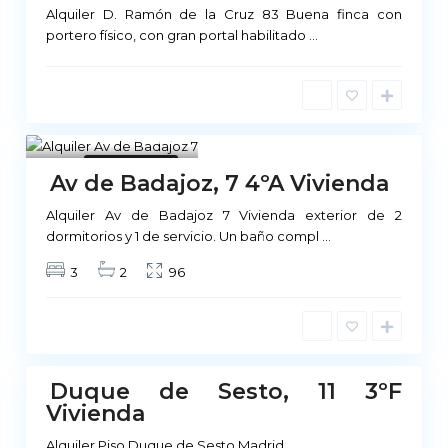
Alquiler D. Ramón de la Cruz 83 Buena finca con
portero físico, con gran portal habilitado
...
1
No Disponible
Av de Badajoz, 7 4ºA Vivienda
Alquiler Av de Badajoz 7 Vivienda exterior de 2
M
dormitorios y 1 de servicio. Un baño compl
...
a
3
2
96
d
r
i
d
Duque de Sesto, 11 3ºF
No
Vivienda
ponible
Alquiler Piso Duque de Sesto Madrid