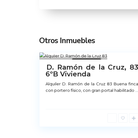
Otros Inmuebles
Madrid
21
No Disponible
D. Ramón de la Cruz, 8
6ºB Vivienda
Alquiler Madrid
Alquiler D. Ramón de la Cruz 83 Buena finc
con portero físico, con gran portal habilitado
...
Príncipe de Vergara, 12
91 426 23 78 | 669 48 20 20
info@alquiler-madrid.com