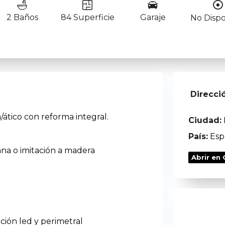
2 Baños
84 Superficie
Garaje
No Dispo
Direcci
/ático con reforma integral.
Ciudad:
País:
Esp
ana o imitación a madera
Abrir en
ción led y perimetral