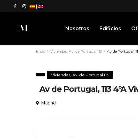
|
Nosotros
Edificios
Of
Inicio
Viviendas
,
Av. de Portugal 113
Av de Portugal, 1
,
Viviendas
Av. de Portugal 113
Av de Portugal, 113 4ºA V
Madrid