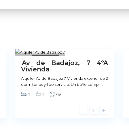
1
1
No Disponible
No
3
Av de Badajoz, 7 4ºA
Disponible
Vivienda
Sobre Nosotros
a
Alquiler Av de Badajoz 7 Vivienda exterior de 2
dormitorios y 1 de servicio. Un baño compl
...
Nuestra cultura se basa 
3
2
96
ofrecemos, en la calidad d
prestamos a los mismos. P
arrendamiento, existe u
nivel de calidad como nu