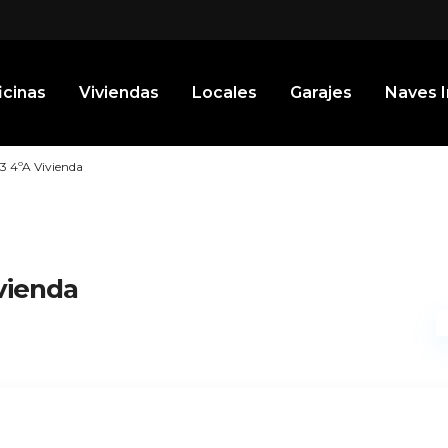
icinas
Viviendas
Locales
Garajes
Naves I
13 4ºA Vivienda
ivienda