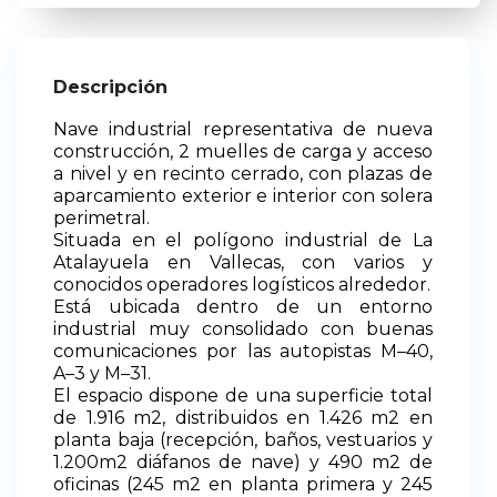
Descripción
Nave industrial representativa de nueva
construcción, 2 muelles de carga y acceso
a nivel y en
recinto cerrado, con plazas de
aparcamiento exterior e interior con solera
perimetral.
Situada en el pol
ígono industrial de La
Atalayuela en Vallecas, con varios y
conocidos operadores
logísticos alrededor.
Está ubicada dentro de un entorno
industrial muy consolidado con buenas
comunicaciones por
las autopistas M
–
40,
A
–
3 y M
–
31.
El espacio dispone de una su
perficie total
de 1.916 m2, distribuidos en 1.426 m2 en
planta baja
(recepción, baños, vestuarios y
1.200m2 diáfanos de nave) y 490 m2 de
oficinas (245 m2 en
planta primera y 245