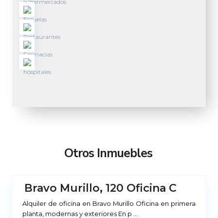
M
a
d
r
Otros Inmuebles
i
d
Bravo Murillo, 120 Oficina C
No
ponible
Alquiler de oficina en Bravo Murillo Oficina en primera
planta, modernas y exteriores En p
...