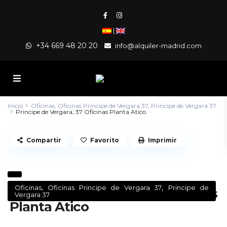
|
+34 669 48 20 20
info@alquiler-madrid.com
Inicio
Oficinas
,
Oficinas Principe de Vergara 37
,
Principe de Vergara 37
Principe de Vergara, 37 Oficinas Planta Atico
Compartir
Favorito
Imprimir
,
,
Oficinas
Oficinas Principe de Vergara 37
Principe de
Principe de Vergara, 37 Oficinas
Vergara 37
Planta Atico