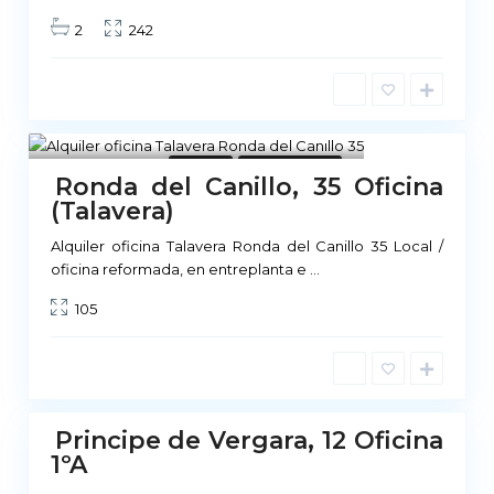
2
242
8
Locales
No Disponible
Ronda del Canillo, 35 Oficina
(Talavera)
Alquiler oficina Talavera Ronda del Canillo 35 Local /
M
oficina reformada, en entreplanta e
...
a
105
d
r
i
d
Principe de Vergara, 12 Oficina
1ºA