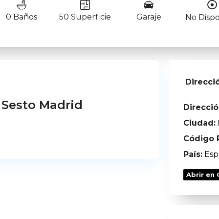
0 Baños
50 Superficie
Garaje
No Dispo
Direcci
 Sesto Madrid
Direcció
Ciudad:
Código P
País:
Esp
Abrir en