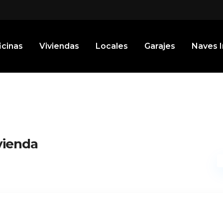
icinas
Viviendas
Locales
Garajes
Naves I
vienda