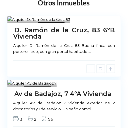
Otros Inmuebles
Madrid
21
No Disponible
D. Ramón de la Cruz, 83 6ºB
Vivienda
Alquiler D. Ramón de la Cruz 83 Buena finca con
portero físico, con gran portal habilitado
...
1
No Disponible
Av de Badajoz, 7 4ºA Vivienda
Alquiler Av de Badajoz 7 Vivienda exterior de 2
M
dormitorios y 1 de servicio. Un baño compl
...
a
3
2
96
d
r