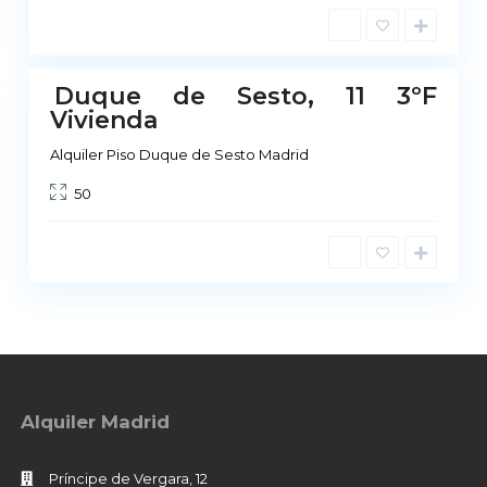
i
d
Duque de Sesto, 11 3ºF
No
Vivienda
ponible
Alquiler Piso Duque de Sesto Madrid
50
Alquiler Madrid
Príncipe de Vergara, 12