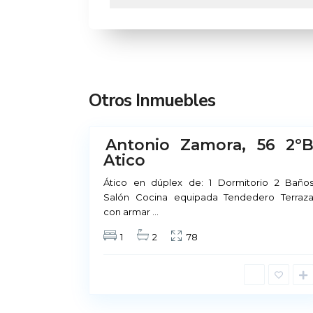
M
a
d
r
Otros Inmuebles
i
13
d
Antonio Zamora, 56 2º
No
Atico
Disponible
Alquiler Madrid
Ático en dúplex de: 1 Dormitorio 2 Baño
Salón Cocina equipada Tendedero Terraz
con armar
...
Príncipe de Vergara, 12
1
2
78
91 426 23 78 | 669 48 20 20
info@alquiler-madrid.com