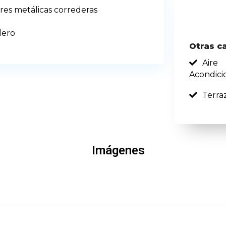
res metálicas correderas
dero
Otras c
Aire
Acondici
Terra
Imágenes