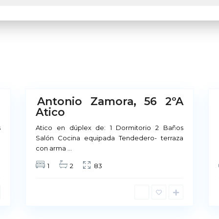
M
a
d
r
i
1
d
2
B
Antonio Zamora, 56 2ºA
No
No
Atico
Disponible
Disponible
Sobre Nosotros
s
Atico en dúplex de: 1 Dormitorio 2 Baños
a
Salón Cocina equipada Tendedero- terraza
con arma
...
Nuestra cultura se basa 
1
2
83
ofrecemos, en la calidad d
prestamos a los mismos. P
arrendamiento, existe u
nivel de calidad como nu