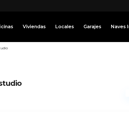
icinas
Viviendas
Locales
Garajes
Naves I
tudio
studio