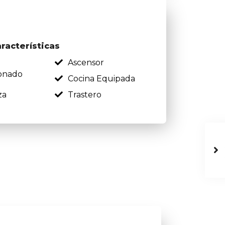
aracterísticas
Ascensor
onado
Cocina Equipada
za
Trastero