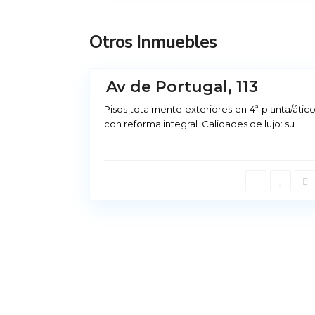
d
r
Otros Inmuebles
i
10
d
Alquiler Madrid
Av de Portugal, 113
Pisos totalmente exteriores en 4ª planta/átic
Príncipe de Vergara, 12
con reforma integral. Calidades de lujo: su
...
91 426 23 78 | 669 48 20 20
info@alquiler-madrid.com
Copyright Alquiler Madrid | Todos los dere