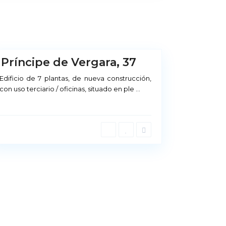
Príncipe de Vergara, 37
Edificio de 7 plantas, de nueva construcción,
con uso terciario / oficinas, situado en ple
...
en la calidad
del producto que
e nuestros clientes y en el servicio que
or ello, detrás de cada contrato de
n firme compromiso de mantener ese
estro principal objetivo.
Política de privacidad
Aviso Legal