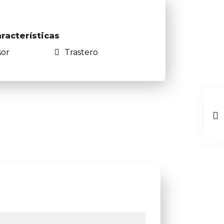
aracterísticas
sor
Trastero