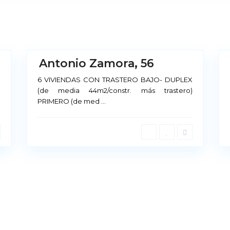
d
r
i
31
d
26
Sobre Nosotros
Antonio Zamora, 56
No
Disponible
o
6 VIVIENDAS CON TRASTERO BAJO- DUPLEX
(de media 44m2/constr. más trastero)
Nuestra cultura se basa 
PRIMERO (de med
...
ofrecemos, en la calidad d
prestamos a los mismos. P
arrendamiento, existe u
nivel de calidad como nu
chos Reservados