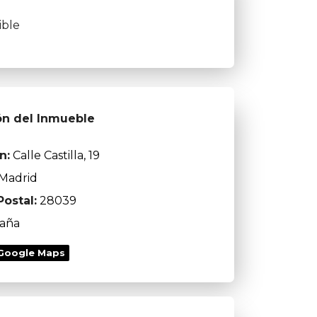
ible
ón del Inmueble
n:
Calle Castilla, 19
Madrid
ostal:
28039
aña
 Google Maps