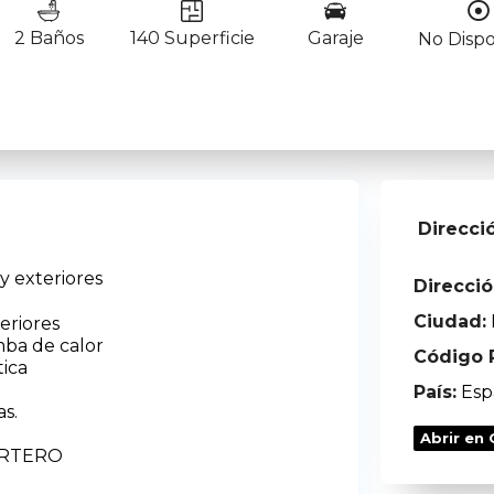
2 Baños
140 Superficie
Garaje
No Dispo
Direcci
y exteriores
Direcció
Ciudad:
eriores
mba de calor
Código P
tica
País:
Esp
s.
Abrir en
ORTERO