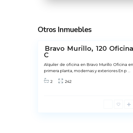
M
a
d
r
Otros Inmuebles
i
1
d
Bravo Murillo, 120 Oficin
No
C
Disponible
Alquiler Madrid
Alquiler de oficina en Bravo Murillo Oficina e
primera planta, modernas y exteriores En p
...
Príncipe de Vergara, 12
2
242
91 426 23 78 | 669 48 20 20
info@alquiler-madrid.com