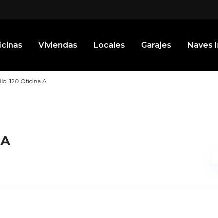
icinas
Viviendas
Locales
Garajes
Naves I
lo, 120 Oficina A
 A