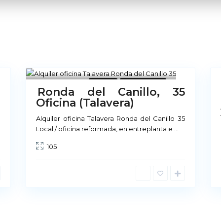
25
8
a
Locales
No Disponible
Ronda del Canillo, 35
Oficina (Talavera)
Sobre Nosotros
n
Alquiler oficina Talavera Ronda del Canillo 35
Local / oficina reformada, en entreplanta e
...
Nuestra cultura se basa 
105
ofrecemos, en la calidad d
prestamos a los mismos. P
arrendamiento, existe u
nivel de calidad como nu