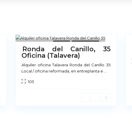
25
8
a
Locales
No Disponible
Ronda del Canillo, 35
Oficina (Talavera)
Sobre Nosotros
n
Alquiler oficina Talavera Ronda del Canillo 35
Local / oficina reformada, en entreplanta e
...
Nuestra cultura se basa 
105
ofrecemos, en la calidad d
prestamos a los mismos. P
arrendamiento, existe u
nivel de calidad como nu