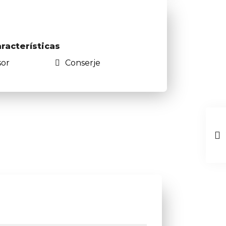
aracterísticas
sor
Conserje