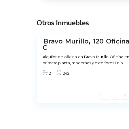
a
d
r
Otros Inmuebles
i
1
d
Bravo Murillo, 120 Oficin
No
C
Disponible
Alquiler Madrid
Alquiler de oficina en Bravo Murillo Oficina e
primera planta, modernas y exteriores En p
...
Príncipe de Vergara, 12
2
242
91 426 23 78 | 669 48 20 20
info@alquiler-madrid.com