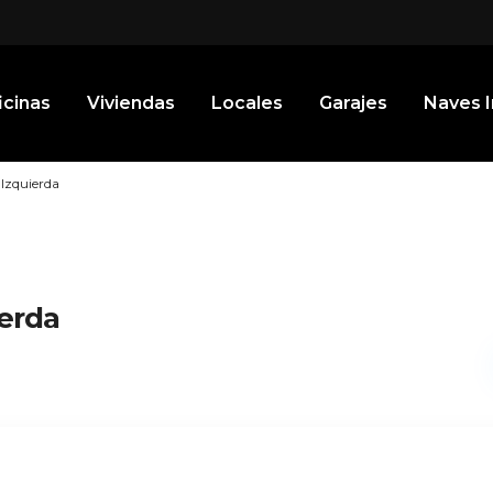
icinas
Viviendas
Locales
Garajes
Naves I
 Izquierda
ierda