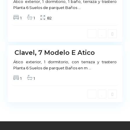
Ático exterior, 1 dormitorio, 1 baño, terraza y trastero
M
Planta 6 Suelos de parquet Baños
...
a
1
1
82
d
r
i
d
Clavel, 7 Modelo E Atico
No
ponible
Ático exterior, 1 dormitorio, con terraza y trastero
Planta 6 Suelos de parquet Baños en m
...
1
1