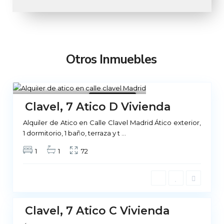
Otros Inmuebles
Madrid
13
No Disponible
Clavel, 7 Atico D Vivienda
Alquiler de Atico en Calle Clavel Madrid Ático exterior,
M
1 dormitorio, 1 baño, terraza y t
...
a
1
1
72
d
r
i
d
Clavel, 7 Atico C Vivienda
No
ponible