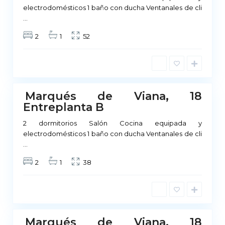
electrodomésticos 1 baño con ducha Ventanales de cli
M
...
a
2
1
52
d
r
i
d
Marqués de Viana, 18
No
Entreplanta B
ponible
2 dormitorios Salón Cocina equipada y
electrodomésticos 1 baño con ducha Ventanales de cli
M
...
a
2
1
38
d
r
i
d
Marqués de Viana, 18
No