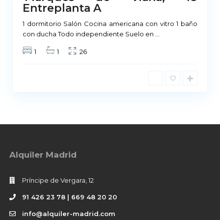
Entreplanta A
ponible
1 dormitorio Salón Cocina americana con vitro 1 baño
con ducha Todo independiente Suelo en
...
1
1
26
Alquiler Madrid
Príncipe de Vergara, 12
91 426 23 78 | 669 48 20 20
info@alquiler-madrid.com