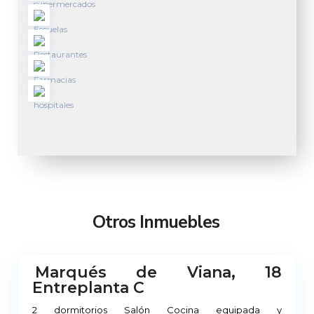
M
a
d
r
Otros Inmuebles
i
d
Marqués de Viana, 18
No
Entreplanta C
ponible
2 dormitorios Salón Cocina equipada y