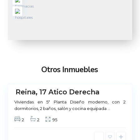
M
a
d
r
Otros Inmuebles
i
d
Reina, 17 Atico Derecha
No
ponible
Viviendas en 5ª Planta Diseño moderno, con 2
dormitorios, 2 baños, salón y cocina equipada
...
2
2
95