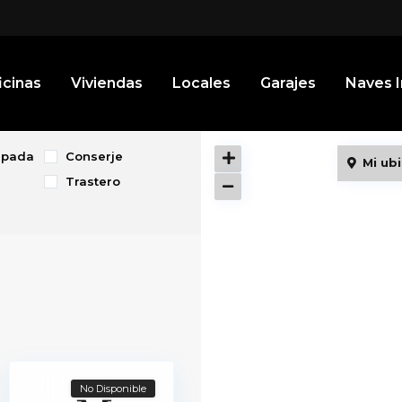
icinas
Viviendas
Locales
Garajes
Naves I
ipada
Conserje
Mi ub
Trastero
No Disponible