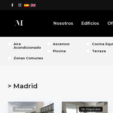
|
Nosotros
Edificios
Of
Aire
Ascensor
Cocina Equ
Acondicionado
Piscina
Terraza
Zonas Comunes
> Madrid
Presentado
No Disponible