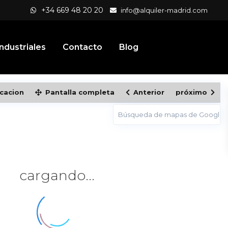
+34 669 48 20 20
info@alquiler-madrid.com
ndustriales
Contacto
Blog
icacion
Pantalla completa
Anterior
próximo
cargando...