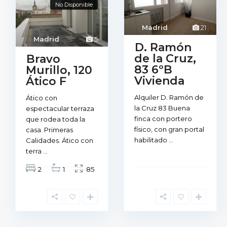
No Disponible
Madrid
21
Madrid
5
D. Ramón
de la Cruz,
Bravo
83 6ºB
Murillo, 120
Vivienda
Ático F
Alquiler D. Ramón de
Ático con
la Cruz 83 Buena
espectacular terraza
finca con portero
que rodea toda la
físico, con gran portal
casa. Primeras
habilitado
...
Calidades. Ático con
terra
...
2
1
85