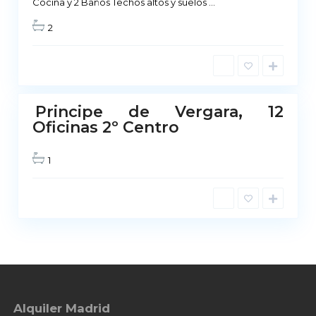
Cocina y 2 Baños Techos altos y suelos
...
a
2
d
r
i
d
Principe de Vergara, 12
No
Oficinas 2º Centro
ponible
1
Alquiler Madrid