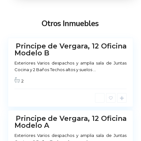
a
d
r
Otros Inmuebles
i
d
Principe de Vergara, 12 Oficina
No
Modelo B
ponible
Exteriores Varios despachos y amplia sala de Juntas
M
Cocina y 2 Baños Techos altos y suelos
...
a
2
d
r
i
d
Principe de Vergara, 12 Oficina
Modelo A
Exteriores Varios despachos y amplia sala de Juntas
M