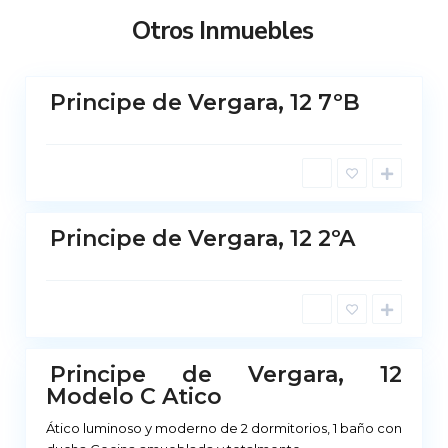
r
Otros Inmuebles
i
d
M
Principe de Vergara, 12 7ºB
a
No
d
ponible
r
i
d
M
Principe de Vergara, 12 2ºA
a
No
d
ponible
r
i
d
Principe de Vergara, 12
No
Modelo C Atico
ponible
Ático luminoso y moderno de 2 dormitorios, 1 baño con