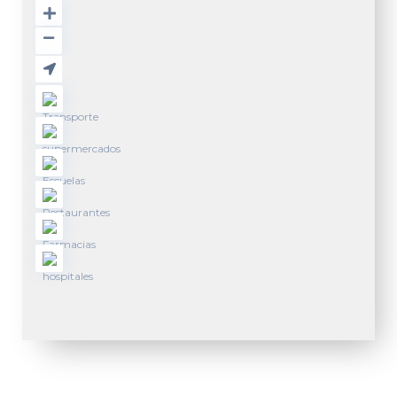
M
a
d