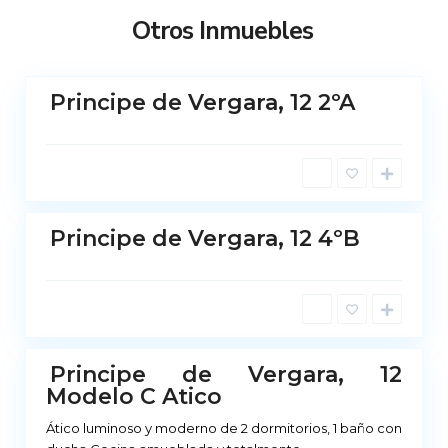
r
Otros Inmuebles
i
d
M
Principe de Vergara, 12 2ºA
a
No
d
ponible
r
i
d
M
Principe de Vergara, 12 4ºB
a
No
d
ponible
r
i
d
Principe de Vergara, 12
No
Modelo C Atico
ponible
Ático luminoso y moderno de 2 dormitorios, 1 baño con