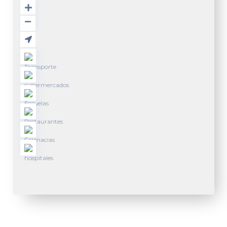
M
a
d