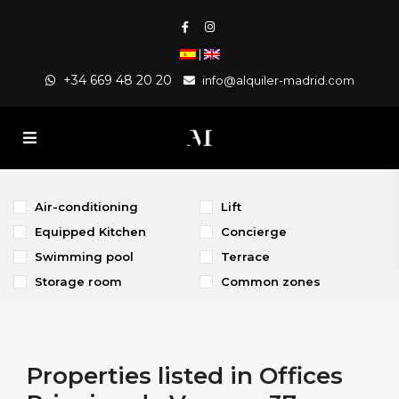
|
+34 669 48 20 20
info@alquiler-madrid.com
Air-conditioning
Lift
Equipped Kitchen
Concierge
Swimming pool
Terrace
Storage room
Common zones
Properties listed in Offices