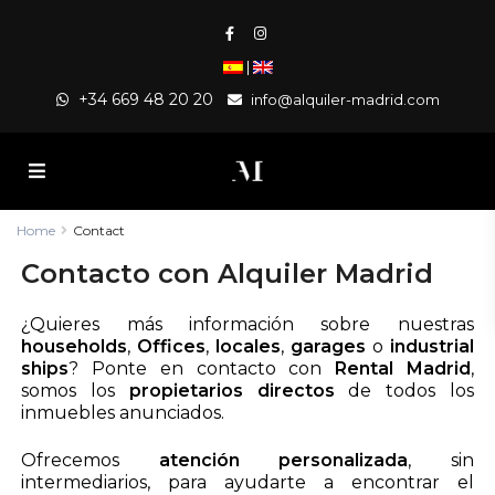
|
+34 669 48 20 20
info@alquiler-madrid.com
Home
Contact
Contacto con Alquiler Madrid
¿Quieres más información sobre nuestras
households
,
Offices
,
locales
,
garages
o
industrial
ships
? Ponte en contacto con
Rental Madrid
,
somos los
propietarios directos
de todos los
inmuebles anunciados.
Ofrecemos
atención personalizada
, sin
intermediarios, para ayudarte a encontrar el