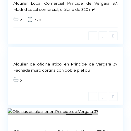
ailable
Alquiler Local Comercial Principe de Vergara 37,
Madrid Local comercial, diáfano de 320 m²
...
2
320
Not
ailable
Alquiler de oficina atico en Principe de Vergara 37
Fachada muro cortina con doble piel qu
...
2
10
Not Available