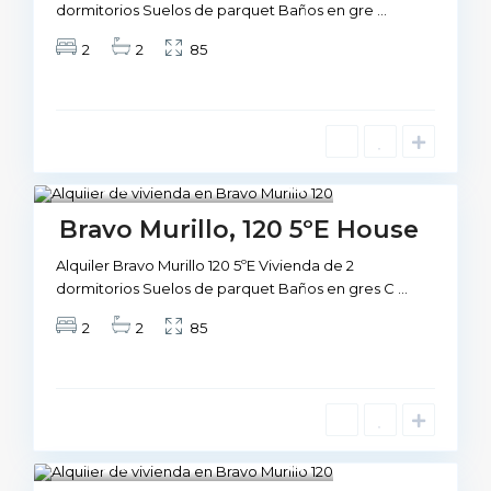
dormitorios Suelos de parquet Baños en gre
...
2
2
85
Madrid
1
Not Available
Bravo Murillo, 120 5ºE House
Alquiler Bravo Murillo 120 5ºE Vivienda de 2
dormitorios Suelos de parquet Baños en gres C
...
2
2
85
Madrid
1