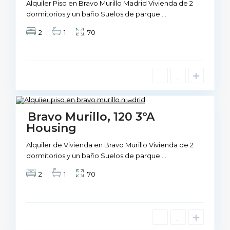
Alquiler Piso en Bravo Murillo Madrid Vivienda de 2
dormitorios y un baño Suelos de parque
...
2
1
70
Madrid
1
Not Available
Bravo Murillo, 120 3ºA
Housing
Alquiler de Vivienda en Bravo Murillo Vivienda de 2
dormitorios y un baño Suelos de parque
...
2
1
70
M
a
d
r
i
d