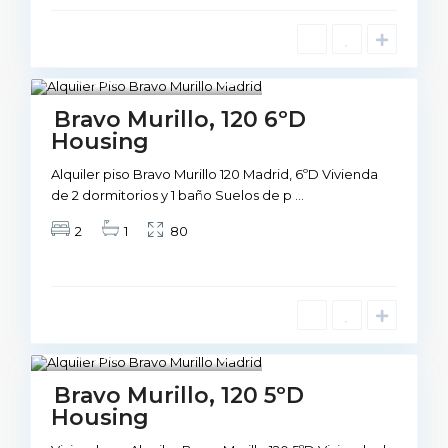
Madrid
1
Not Available
Bravo Murillo, 120 6ºD
Housing
Alquiler piso Bravo Murillo 120 Madrid, 6ºD Vivienda
de 2 dormitorios y 1 baño Suelos de p
...
2
1
80
Madrid
1
Not Available
Bravo Murillo, 120 5ºD
Housing