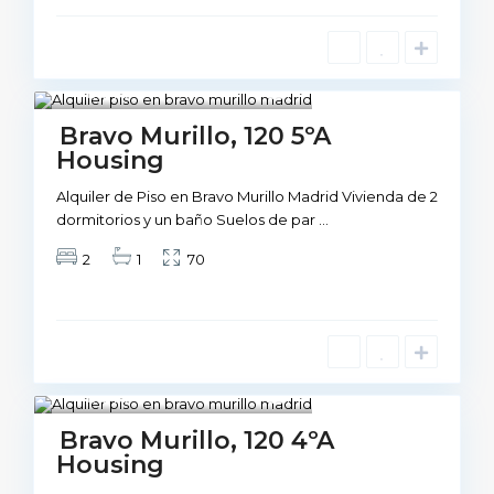
Madrid
1
Not Available
Bravo Murillo, 120 5ºA
Housing
Alquiler de Piso en Bravo Murillo Madrid Vivienda de 2
dormitorios y un baño Suelos de par
...
2
1
70
Madrid
1
Not Available
Bravo Murillo, 120 4ºA
Housing