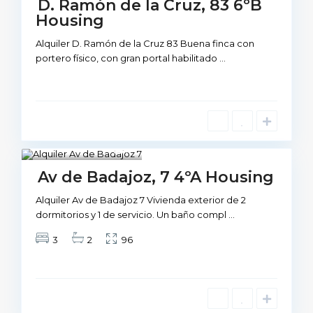
D. Ramón de la Cruz, 83 6ºB
Housing
Alquiler D. Ramón de la Cruz 83 Buena finca con
portero físico, con gran portal habilitado
...
1
Not Available
Av de Badajoz, 7 4ºA Housing
Alquiler Av de Badajoz 7 Vivienda exterior de 2
dormitorios y 1 de servicio. Un baño compl
...
3
2
96
M
a
d
r
i