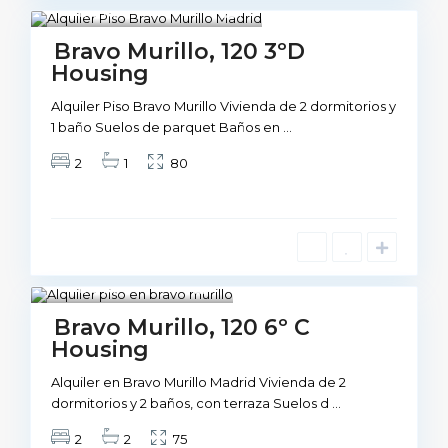
Madrid
1
Not Available
Bravo Murillo, 120 3ºD
Housing
Alquiler Piso Bravo Murillo Vivienda de 2 dormitorios y
1 baño Suelos de parquet Baños en
...
2
1
80
Madrid
1
Not Available
Bravo Murillo, 120 6º C
Housing
Alquiler en Bravo Murillo Madrid Vivienda de 2
dormitorios y 2 baños, con terraza Suelos d
...
2
2
75