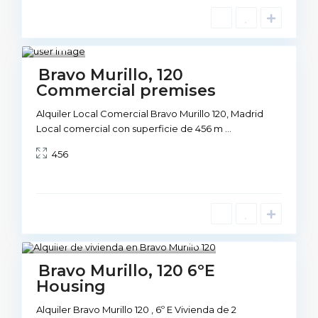
Mad
rid
1
Not
Bravo Murillo, 120
Available
Commercial premises
Alquiler Local Comercial Bravo Murillo 120, Madrid
Local comercial con superficie de 456 m
...
456
Madrid
1
Not Available
Bravo Murillo, 120 6ºE
Housing
Alquiler Bravo Murillo 120 , 6º E Vivienda de 2