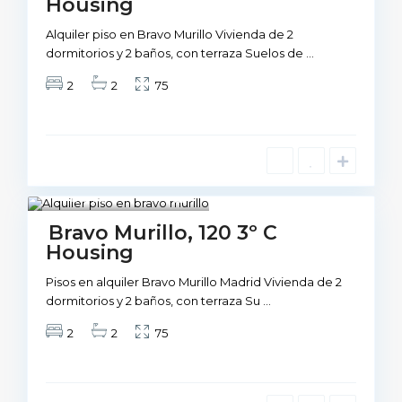
Housing
Alquiler piso en Bravo Murillo Vivienda de 2
dormitorios y 2 baños, con terraza Suelos de
...
2
2
75
Madrid
1
VIviendas
Bravo Murillo, 120 3º C
Not Available
Housing
Pisos en alquiler Bravo Murillo Madrid Vivienda de 2
dormitorios y 2 baños, con terraza Su
...
2
2
75