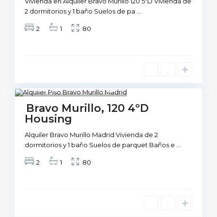
Vivienda en Alquiler Bravo Murillo 120 5ºD Vivienda de
2 dormitorios y 1 baño Suelos de pa
...
2
1
80
Madrid
1
Not Available
Bravo Murillo, 120 4ºD
Housing
Alquiler Bravo Murillo Madrid Vivienda de 2
dormitorios y 1 baño Suelos de parquet Baños e
...
2
1
80