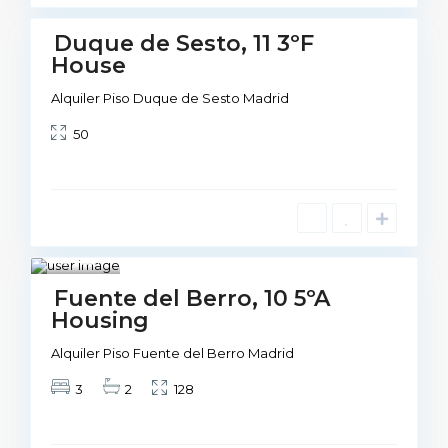
d
Duque de Sesto, 11 3ºF
Not
House
vailable
Alquiler Piso Duque de Sesto Madrid
50
Mad
rid
1
Not
Fuente del Berro, 10 5ºA
Available
Housing
Alquiler Piso Fuente del Berro Madrid
3
2
128