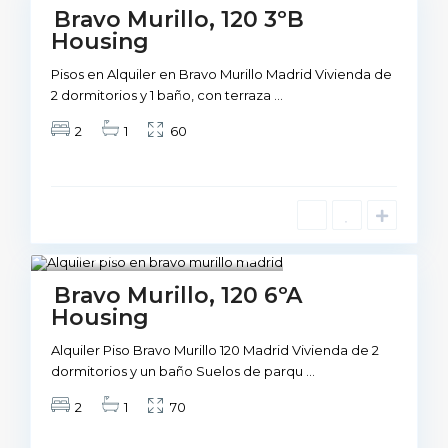
VIviendas
Not Available
Bravo Murillo, 120 3ºB
Housing
Pisos en Alquiler en Bravo Murillo Madrid Vivienda de
2 dormitorios y 1 baño, con terraza
...
2
1
60
Madrid
1
Not Available
Bravo Murillo, 120 6ºA
Housing
Alquiler Piso Bravo Murillo 120 Madrid Vivienda de 2
dormitorios y un baño Suelos de parqu
...
2
1
70