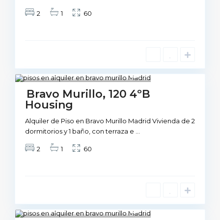
2
1
60
Madrid
1
VIviendas
Not Available
Bravo Murillo, 120 4ºB
Housing
Alquiler de Piso en Bravo Murillo Madrid Vivienda de 2
dormitorios y 1 baño, con terraza e
...
2
1
60
Madrid
1