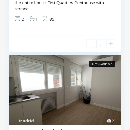
the entire house. First Qualities. Penthouse with
terrace
...
2
1
85
Not Available
Madrid
21