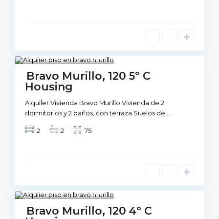
Madrid
1
Not Available
Bravo Murillo, 120 5º C
Housing
Alquiler Vivienda Bravo Murillo Vivienda de 2
dormitorios y 2 baños, con terraza Suelos de
...
2
2
75
Madrid
1
Not Available
Bravo Murillo, 120 4º C