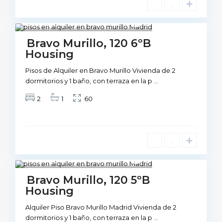
Madrid
1
Not Available
Bravo Murillo, 120 6ºB
Housing
Pisos de Alquiler en Bravo Murillo Vivienda de 2
dormitorios y 1 baño, con terraza en la p
...
2
1
60
Madrid
1
Not Available
Bravo Murillo, 120 5ºB
Housing
Alquiler Piso Bravo Murillo Madrid Vivienda de 2
dormitorios y 1 baño, con terraza en la p
...