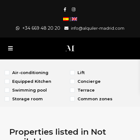
|
+34 669 48 20 20
info@alquiler-madrid.com
Air-conditioning
Lift
Equipped Kitchen
Concierge
Swimming pool
Terrace
Storage room
Common zones
Properties listed in Not