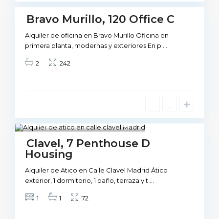
Bravo Murillo, 120 Office C
Not
vailable
Alquiler de oficina en Bravo Murillo Oficina en
primera planta, modernas y exteriores En p
...
2
242
Madrid
13
Not Available
Clavel, 7 Penthouse D
Housing
Alquiler de Atico en Calle Clavel Madrid Ático
exterior, 1 dormitorio, 1 baño, terraza y t
...
1
1
72