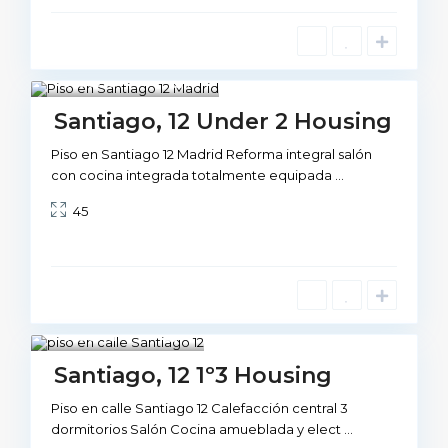
Madrid
10
Not Available
Santiago, 12 Under 2 Housing
Piso en Santiago 12 Madrid Reforma integral salón
con cocina integrada totalmente equipada
...
45
Madrid
1
Not Available
Santiago, 12 1º3 Housing
Piso en calle Santiago 12 Calefacción central 3
dormitorios Salón Cocina amueblada y elect
...